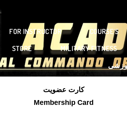
FOR INSTRUCTOR
COURSE’S
STORE
MILITARY FITNESS
آقای پارسا فقیه سلیمانی
Mr. Parsa Faghih Soleymani
موزشی
کارت عضویت
Membership Card